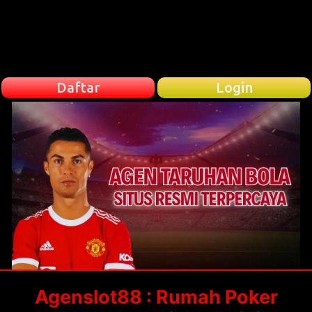
Daftar
Login
Agenslot88 : Rumah Poker