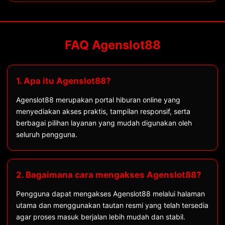
FAQ Agenslot88
1. Apa itu Agenslot88?
Agenslot88 merupakan portal hiburan online yang
menyediakan akses praktis, tampilan responsif, serta
berbagai pilihan layanan yang mudah digunakan oleh
seluruh pengguna.
2. Bagaimana cara mengakses Agenslot88?
Pengguna dapat mengakses Agenslot88 melalui halaman
utama dan menggunakan tautan resmi yang telah tersedia
agar proses masuk berjalan lebih mudah dan stabil.