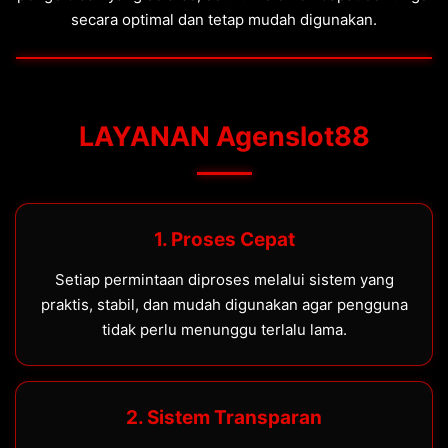
secara optimal dan tetap mudah digunakan.
LAYANAN Agenslot88
1. Proses Cepat
Setiap permintaan diproses melalui sistem yang
praktis, stabil, dan mudah digunakan agar pengguna
tidak perlu menunggu terlalu lama.
2. Sistem Transparan