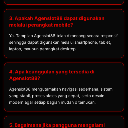
3. Apakah Agenslot88 dapat digunakan
melalui perangkat mobile?
Ya. Tampilan Agenslot88 telah dirancang secara responsif
sehingga dapat digunakan melalui smartphone, tablet,
laptop, maupun perangkat desktop.
4. Apa keunggulan yang tersedia di
Agenslot88?
Agenslot88 mengutamakan navigasi sederhana, sistem
yang stabil, proses akses yang cepat, serta desain
modern agar setiap bagian mudah ditemukan.
5. Bagaimana jika pengguna mengalami