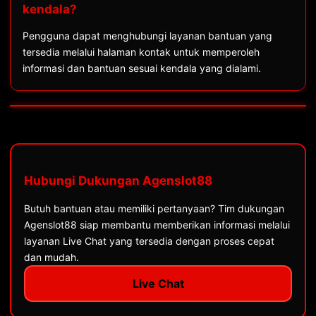
kendala?
Pengguna dapat menghubungi layanan bantuan yang
tersedia melalui halaman kontak untuk memperoleh
informasi dan bantuan sesuai kendala yang dialami.
Hubungi Dukungan Agenslot88
Butuh bantuan atau memiliki pertanyaan? Tim dukungan
Agenslot88 siap membantu memberikan informasi melalui
layanan Live Chat yang tersedia dengan proses cepat
dan mudah.
Live Chat