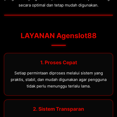
secara optimal dan tetap mudah digunakan.
LAYANAN Agenslot88
1. Proses Cepat
Setiap permintaan diproses melalui sistem yang
praktis, stabil, dan mudah digunakan agar pengguna
tidak perlu menunggu terlalu lama.
2. Sistem Transparan