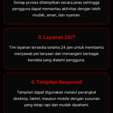
Setiap proses ditampilkan secara jelas sehingga
pengguna dapat memantau aktivitas dengan lebih
mudah, aman, dan nyaman.
3. Layanan 24/7
Tim layanan tersedia selama 24 jam untuk membantu
menjawab pertanyaan dan menangani berbagai
kendala yang dialami pengguna.
4. Tampilan Responsif
Tampilan dapat digunakan melalui perangkat
desktop, tablet, maupun mobile dengan susunan
yang tetap rapi dan mudah dipahami.