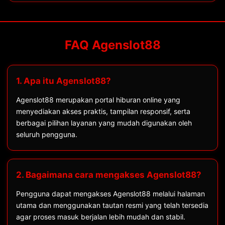
FAQ Agenslot88
1. Apa itu Agenslot88?
Agenslot88 merupakan portal hiburan online yang
menyediakan akses praktis, tampilan responsif, serta
berbagai pilihan layanan yang mudah digunakan oleh
seluruh pengguna.
2. Bagaimana cara mengakses Agenslot88?
Pengguna dapat mengakses Agenslot88 melalui halaman
utama dan menggunakan tautan resmi yang telah tersedia
agar proses masuk berjalan lebih mudah dan stabil.