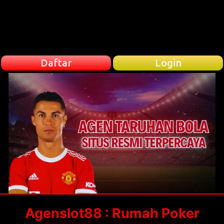
Daftar
Login
Agenslot88 : Rumah Poker